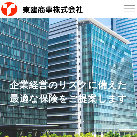
tog
nav
企業経営のリスクに備えた
最適な保険をご提案します